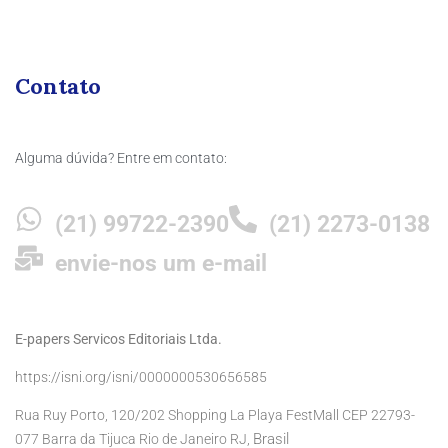
Contato
Alguma dúvida? Entre em contato:
(21) 99722-2390
(21) 2273-0138
envie-nos um e-mail
E-papers Servicos Editoriais Ltda.
https://isni.org/isni/0000000530656585
Rua Ruy Porto, 120/202 Shopping La Playa FestMall CEP 22793-
Brasil
077 Barra da Tijuca Rio de Janeiro RJ,