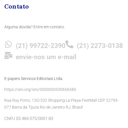
Contato
Alguma dúvida? Entre em contato:
(21) 99722-2390
(21) 2273-0138
envie-nos um e-mail
E-papers Servicos Editoriais Ltda.
https://isni.org/isni/0000000530656585
Rua Ruy Porto, 120/202 Shopping La Playa FestMall CEP 22793-
Brasil
077 Barra da Tijuca Rio de Janeiro RJ,
CNPJ 03.484.075/0001-83