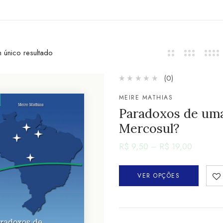
 único resultado
(0)
MEIRE MATHIAS
Paradoxos de uma 
Mercosul?
R$
9,50
–
R$
19,00
VER OPÇÕES