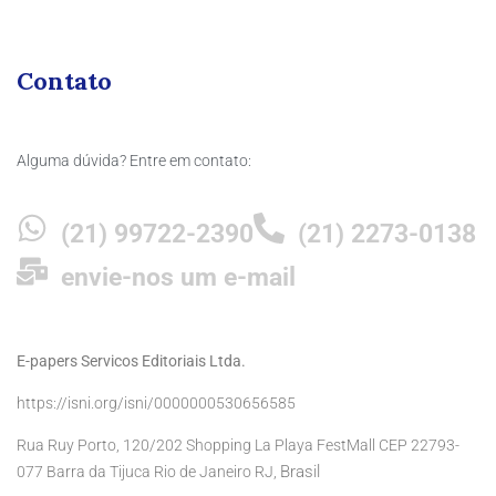
Contato
Alguma dúvida? Entre em contato:
(21) 99722-2390
(21) 2273-0138
envie-nos um e-mail
E-papers Servicos Editoriais Ltda.
https://isni.org/isni/0000000530656585
Rua Ruy Porto, 120/202 Shopping La Playa FestMall CEP 22793-
Brasil
077 Barra da Tijuca Rio de Janeiro RJ,