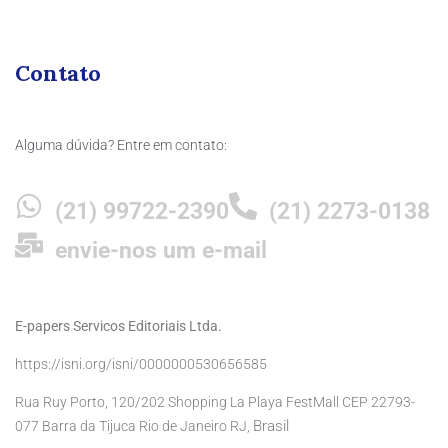
Contato
Alguma dúvida? Entre em contato:
(21) 99722-2390
(21) 2273-0138
envie-nos um e-mail
E-papers Servicos Editoriais Ltda.
https://isni.org/isni/0000000530656585
Rua Ruy Porto, 120/202 Shopping La Playa FestMall CEP 22793-
Brasil
077 Barra da Tijuca Rio de Janeiro RJ,