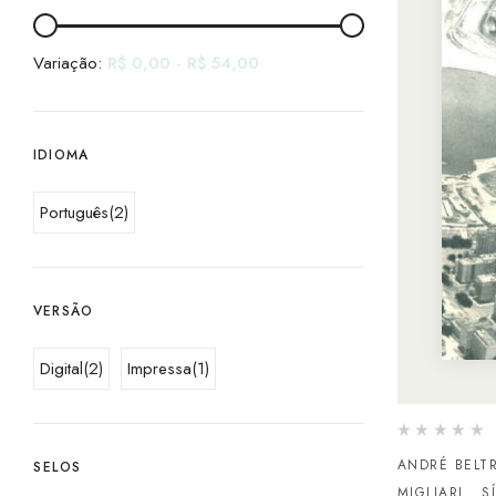
Variação:
R$
0,00
-
R$
54,00
IDIOMA
Português
(2)
VERSÃO
Digital
(2)
Impressa
(1)
ANDRÉ BELT
SELOS
MIGLIARI
S