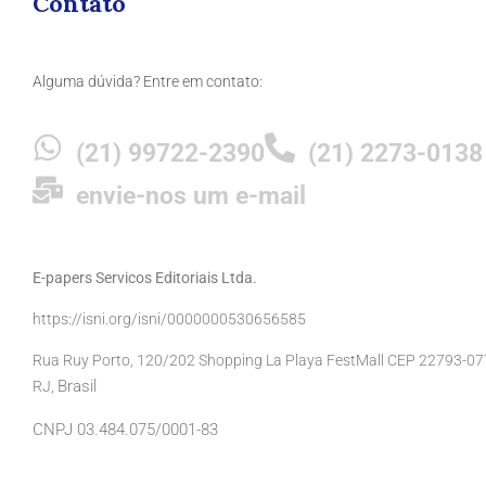
Contato
Alguma dúvida? Entre em contato:
(21) 99722-2390
(21) 2273-0138
envie-nos um e-mail
E-papers Servicos Editoriais Ltda.
https://isni.org/isni/0000000530656585
Rua Ruy Porto, 120/202 Shopping La Playa FestMall CEP 22793-077 
Brasil
RJ,
CNPJ 03.484.075/0001-83