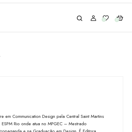
0
0
i
e em Communication Design pela Central Saint Martins
ra da ESPM Rio onde atua no MPGEC – Mestrado
Propaganda e na Graduação em Design. É Editora