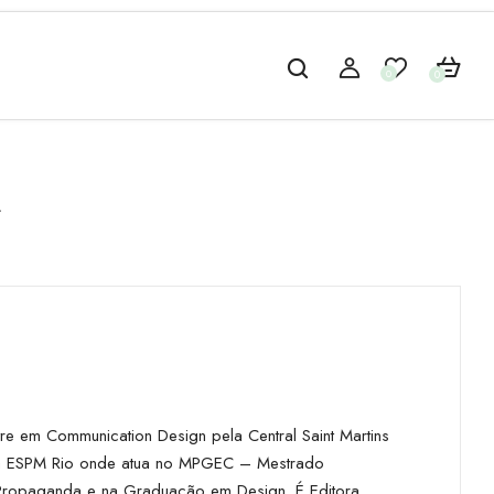
0
0
i
e em Communication Design pela Central Saint Martins
ra da ESPM Rio onde atua no MPGEC – Mestrado
Propaganda e na Graduação em Design. É Editora