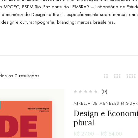
do MPGEC, ESPM Rio. Faz parte do LEMBRAR – Laboratório de Estudo
 à memória do Design no Brasil, especificamente sobre marcas car
design e cultura; tipografia; branding; marcas brasileiras.
dos os 2 resultados
(0)
MIRELLA DE MENEZES MIGLIAR
Design e Economi
plural
R$
27,00
–
R$
54,00