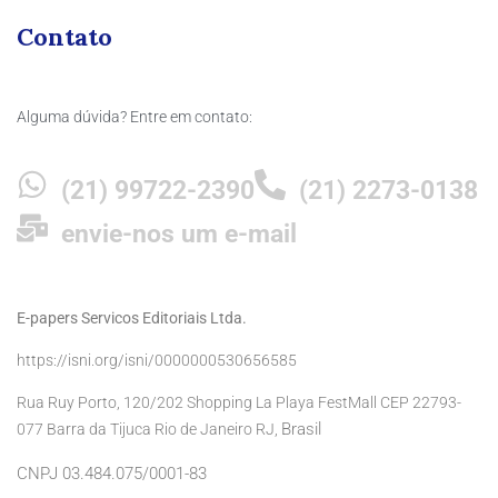
Contato
Alguma dúvida? Entre em contato:
(21) 99722-2390
(21) 2273-0138
envie-nos um e-mail
E-papers Servicos Editoriais Ltda.
https://isni.org/isni/0000000530656585
Rua Ruy Porto, 120/202 Shopping La Playa FestMall CEP 22793-
Brasil
077 Barra da Tijuca Rio de Janeiro RJ,
CNPJ 03.484.075/0001-83