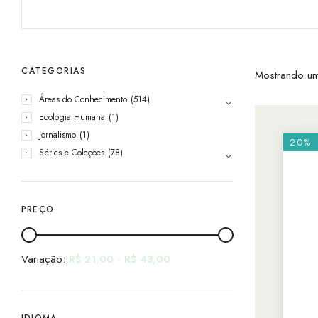
CATEGORIAS
Mostrando um
Áreas do Conhecimento
(514)
Ecologia Humana
(1)
Jornalismo
(1)
20%
Séries e Coleções
(78)
PREÇO
Variação:
R$
21,00
-
R$
43,00
IDIOMA