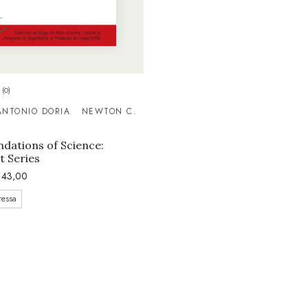
(0)
ANTONIO DORIA
NEWTON C.
dations of Science:
t Series
43,00
ressa