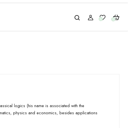
0
0
lassical logics (his name is associated with the
ematics, physics and economics, besides applications