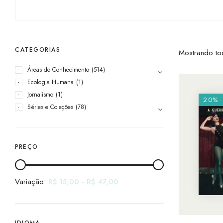
CATEGORIAS
Mostrando to
Áreas do Conhecimento
(514)
Ecologia Humana
(1)
Jornalismo
(1)
20%
Séries e Coleções
(78)
PREÇO
Variação:
R$
15,00
-
R$
47,00
IDIOMA