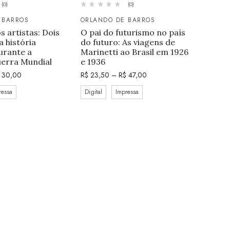
(0)
(0)
 BARROS
ORLANDO DE BARROS
s artistas: Dois
O pai do futurismo no país
a história
do futuro: As viagens de
durante a
Marinetti ao Brasil em 1926
erra Mundial
e 1936
30,00
R$
23,50
–
R$
47,00
ressa
Digital
Impressa