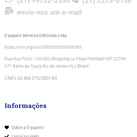
(21) 99722-2390
(21) 2273-0138
envie-nos um e-mail
E-papers Servicos Editoriais Ltda.
https://isni.org/isni/0000000530656585
Rua Ruy Porto, 120/202 Shopping La Playa FestMall CEP 22793-
Brasil
077 Barra da Tijuca Rio de Janeiro RJ,
CNPJ 03.484.075/0001-83
Informações
Sobre a E-papers
Livros no prelo