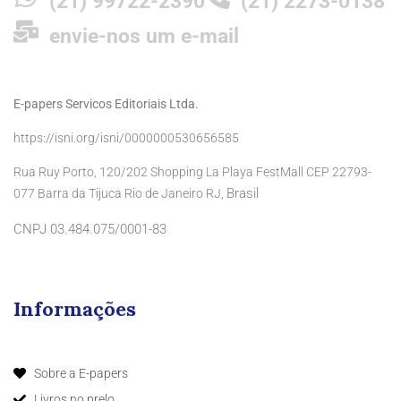
(21) 99722-2390
(21) 2273-0138
envie-nos um e-mail
E-papers Servicos Editoriais Ltda.
https://isni.org/isni/0000000530656585
Rua Ruy Porto, 120/202 Shopping La Playa FestMall CEP 22793-
Brasil
077 Barra da Tijuca Rio de Janeiro RJ,
CNPJ 03.484.075/0001-83
Informações
Sobre a E-papers
Livros no prelo