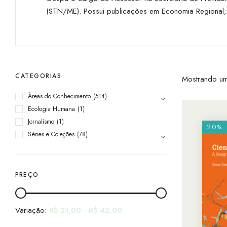
(STN/ME). Possui publicações em Economia Regional, C
CATEGORIAS
Mostrando um
Áreas do Conhecimento
(514)
Ecologia Humana
(1)
Jornalismo
(1)
20%
Séries e Coleções
(78)
PREÇO
Variação:
R$
21,00
-
R$
42,00