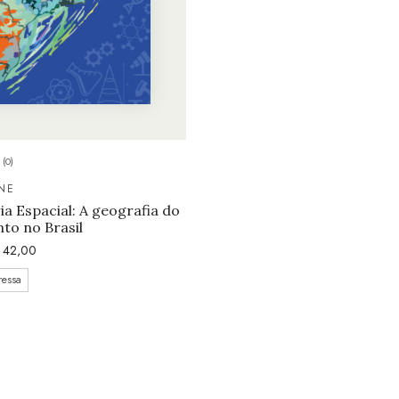
(0)
NE
a Espacial: A geografia do
to no Brasil
42,00
ressa