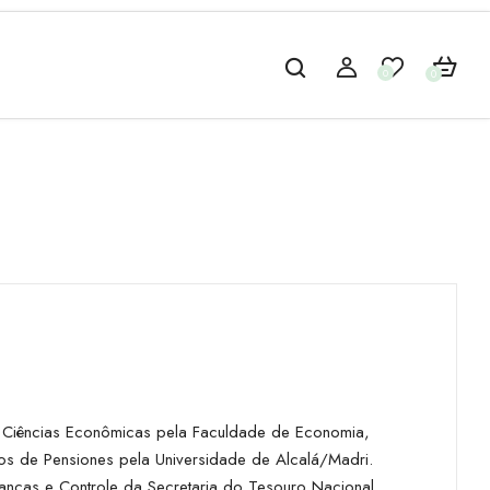
0
0
m Ciências Econômicas pela Faculdade de Economia,
os de Pensiones pela Universidade de Alcalá/Madri.
anças e Controle da Secretaria do Tesouro Nacional