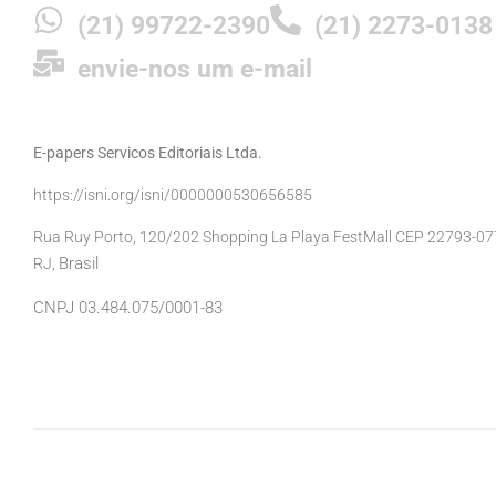
(21) 99722-2390
(21) 2273-0138
envie-nos um e-mail
E-papers Servicos Editoriais Ltda.
https://isni.org/isni/0000000530656585
Rua Ruy Porto, 120/202 Shopping La Playa FestMall CEP 22793-077 
Brasil
RJ,
CNPJ 03.484.075/0001-83