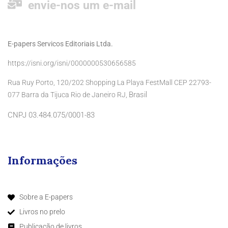
envie-nos um e-mail
E-papers Servicos Editoriais Ltda.
https://isni.org/isni/0000000530656585
Rua Ruy Porto, 120/202 Shopping La Playa FestMall CEP 22793-
Brasil
077 Barra da Tijuca Rio de Janeiro RJ,
CNPJ 03.484.075/0001-83
Informações
Sobre a E-papers
Livros no prelo
Publicação de livros