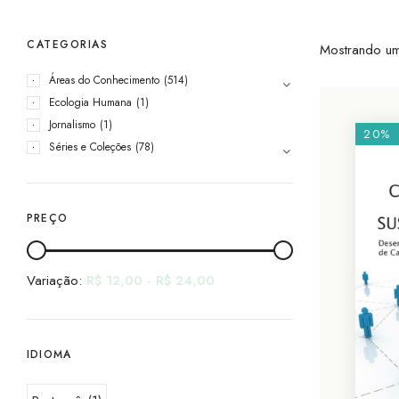
CATEGORIAS
Mostrando um
Áreas do Conhecimento
(514)
Ecologia Humana
(1)
Jornalismo
(1)
20%
Séries e Coleções
(78)
PREÇO
Variação:
R$
12,00
-
R$
24,00
IDIOMA