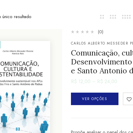
 único resultado
(0)
CARLOS ALBERTO MESSEDER P
Comunicação, cult
Desenvolvimento 
e Santo Antonio 
R$
12,00
–
R$
24,00
VER OPÇÕES
Propõe analisar o papel dos c