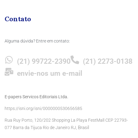
Contato
Alguma dúvida? Entre em contato:
(21) 99722-2390
(21) 2273-0138
envie-nos um e-mail
E-papers Servicos Editoriais Ltda.
https://isni.org/isni/0000000530656585
Rua Ruy Porto, 120/202 Shopping La Playa FestMall CEP 22793-
Brasil
077 Barra da Tijuca Rio de Janeiro RJ,