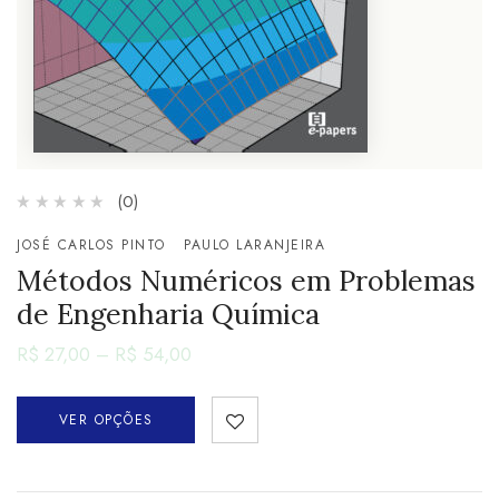
(0)
JOSÉ CARLOS PINTO
PAULO LARANJEIRA
Métodos Numéricos em Problemas
de Engenharia Química
R$
27,00
–
R$
54,00
VER OPÇÕES