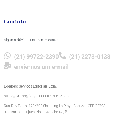
Contato
Alguma dúvida? Entre em contato:
(21) 99722-2390
(21) 2273-0138
envie-nos um e-mail
E-papers Servicos Editoriais Ltda.
https://isni.org/isni/0000000530656585
Rua Ruy Porto, 120/202 Shopping La Playa FestMall CEP 22793-
Brasil
077 Barra da Tijuca Rio de Janeiro RJ,