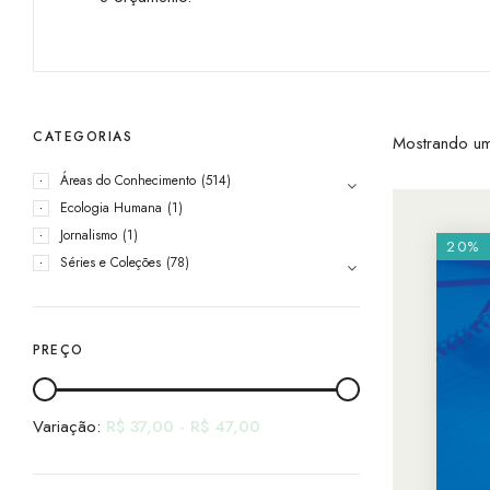
CATEGORIAS
Mostrando um
Áreas do Conhecimento
(514)
Ecologia Humana
(1)
Jornalismo
(1)
20%
Séries e Coleções
(78)
PREÇO
Variação:
R$
37,00
-
R$
47,00