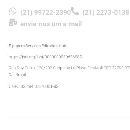
(21) 99722-2390
(21) 2273-0138
envie-nos um e-mail
E-papers Servicos Editoriais Ltda.
https://isni.org/isni/0000000530656585
Rua Ruy Porto, 120/202 Shopping La Playa FestMall CEP 22793-077 
Brasil
RJ,
CNPJ 03.484.075/0001-83