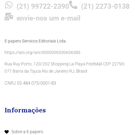
(21) 99722-2390
(21) 2273-0138
envie-nos um e-mail
E-papers Servicos Editoriais Ltda.
https://isni.org/isni/0000000530656585
Rua Ruy Porto, 120/202 Shopping La Playa FestMall CEP 22793-
Brasil
077 Barra da Tijuca Rio de Janeiro RJ,
CNPJ 03.484.075/0001-83
Informações
Sobre a E-papers