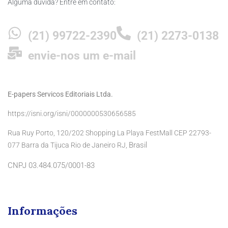
Alguma dúvida? Entre em contato:
(21) 99722-2390
(21) 2273-0138
envie-nos um e-mail
E-papers Servicos Editoriais Ltda.
https://isni.org/isni/0000000530656585
Rua Ruy Porto, 120/202 Shopping La Playa FestMall CEP 22793-
Brasil
077 Barra da Tijuca Rio de Janeiro RJ,
CNPJ 03.484.075/0001-83
Informações