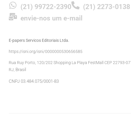
(21) 99722-2390
(21) 2273-0138
envie-nos um e-mail
E-papers Servicos Editoriais Ltda.
https://isni.org/isni/0000000530656585
Rua Ruy Porto, 120/202 Shopping La Playa FestMall CEP 22793-077 
Brasil
RJ,
CNPJ 03.484.075/0001-83