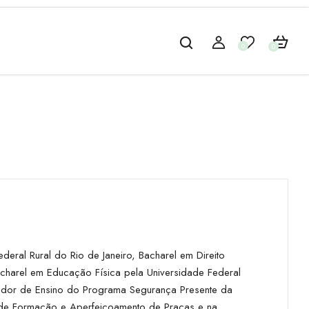
0
0
ederal Rural do Rio de Janeiro, Bacharel em Direito
charel em Educação Física pela Universidade Federal
denador de Ensino do Programa Segurança Presente da
o de Formação e Aperfeiçoamento de Praças e na