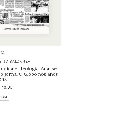
(0)
EIRO BALDANZA
olítica e ideologia: Análise
o jornal O Globo nos anos
995
$
48,00
ressa