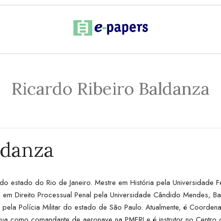
Ricardo Ribeiro Baldanza
ldanza
ar do estado do Rio de Janeiro. Mestre em História pela Universidade F
o em Direito Processual Penal pela Universidade Cândido Mendes, Ba
ia pela Polícia Militar do estado de São Paulo. Atualmente, é Coor
atua como comandante de aeronave na PMERJ e é instrutor no Centr