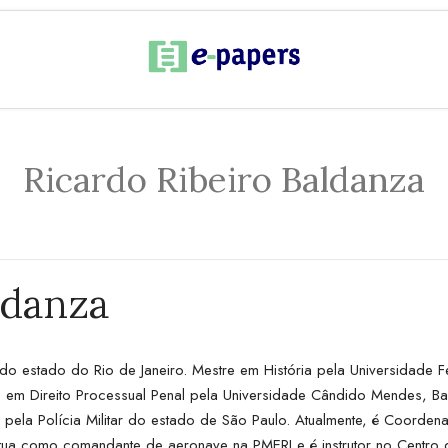
Ricardo Ribeiro Baldanza
ldanza
ar do estado do Rio de Janeiro. Mestre em História pela Universidade F
o em Direito Processual Penal pela Universidade Cândido Mendes, Ba
ia pela Polícia Militar do estado de São Paulo. Atualmente, é Coor
atua como comandante de aeronave na PMERJ e é instrutor no Centr