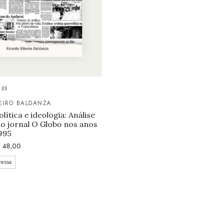
(0)
EIRO BALDANZA
olítica e ideologia: Análise
o jornal O Globo nos anos
995
$
48,00
ressa