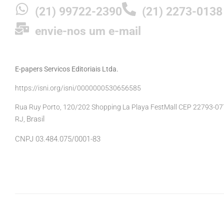
(21) 99722-2390
(21) 2273-0138
envie-nos um e-mail
E-papers Servicos Editoriais Ltda.
https://isni.org/isni/0000000530656585
Rua Ruy Porto, 120/202 Shopping La Playa FestMall CEP 22793-077 
Brasil
RJ,
CNPJ 03.484.075/0001-83