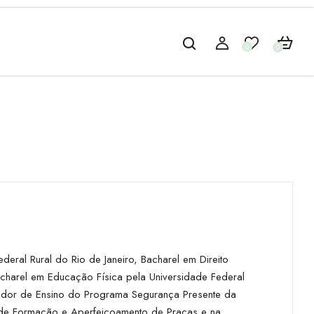
0
0
ederal Rural do Rio de Janeiro, Bacharel em Direito
charel em Educação Física pela Universidade Federal
denador de Ensino do Programa Segurança Presente da
o de Formação e Aperfeiçoamento de Praças e na