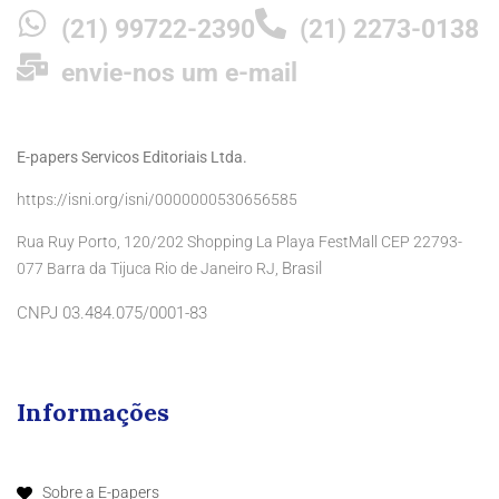
(21) 99722-2390
(21) 2273-0138
envie-nos um e-mail
E-papers Servicos Editoriais Ltda.
https://isni.org/isni/0000000530656585
Rua Ruy Porto, 120/202 Shopping La Playa FestMall CEP 22793-
Brasil
077 Barra da Tijuca Rio de Janeiro RJ,
CNPJ 03.484.075/0001-83
Informações
Sobre a E-papers