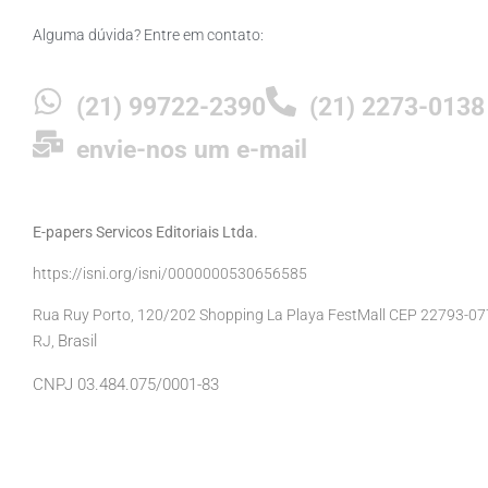
Alguma dúvida? Entre em contato:
(21) 99722-2390
(21) 2273-0138
envie-nos um e-mail
E-papers Servicos Editoriais Ltda.
https://isni.org/isni/0000000530656585
Rua Ruy Porto, 120/202 Shopping La Playa FestMall CEP 22793-077 
Brasil
RJ,
CNPJ 03.484.075/0001-83