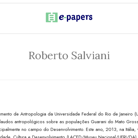
Roberto Salviani
mento de Antropologia da Universidade Federal do Rio de Janeiro (U
 e laudos antropológicos sobre as populações Guarani do Mato Gros
cipalmente no campo do Desenvolvimento. Este ano, 2013, na Itália,
idade, Cultura e Desenvolvimento (LACED/Museu Nacional/UFRJ/DA) 