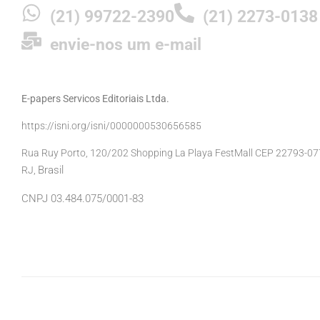
(21) 99722-2390
(21) 2273-0138
envie-nos um e-mail
E-papers Servicos Editoriais Ltda.
https://isni.org/isni/0000000530656585
Rua Ruy Porto, 120/202 Shopping La Playa FestMall CEP 22793-077 
Brasil
RJ,
CNPJ 03.484.075/0001-83