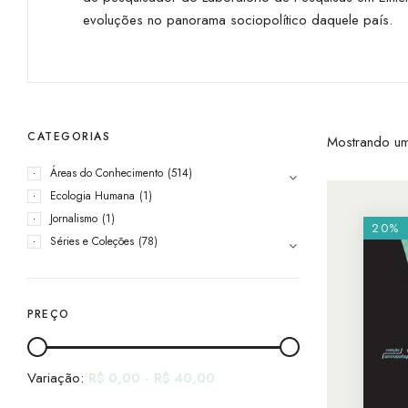
evoluções no panorama sociopolítico daquele país.
CATEGORIAS
Mostrando um
Áreas do Conhecimento
(514)
Ecologia Humana
(1)
Jornalismo
(1)
20%
Séries e Coleções
(78)
PREÇO
Variação:
R$
0,00
-
R$
40,00