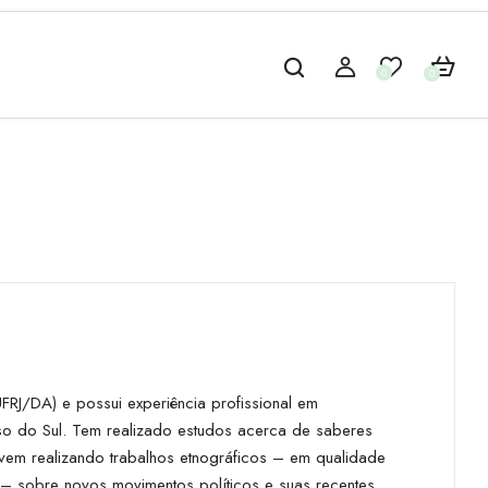
0
0
FRJ/DA) e possui experiência profissional em
so do Sul. Tem realizado estudos acerca de saberes
 vem realizando trabalhos etnográficos – em qualidade
– sobre novos movimentos políticos e suas recentes