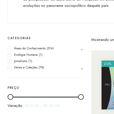
evoluções no panorama sociopolítico daquele país.
CATEGORIAS
Mostrando um
Áreas do Conhecimento
(514)
Ecologia Humana
(1)
Jornalismo
(1)
20%
Séries e Coleções
(78)
PREÇO
Variação:
R$
0,00
-
R$
40,00