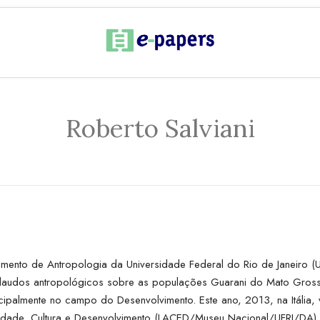
Roberto Salviani
mento de Antropologia da Universidade Federal do Rio de Janeiro (U
 e laudos antropológicos sobre as populações Guarani do Mato Gros
cipalmente no campo do Desenvolvimento. Este ano, 2013, na Itália,
idade, Cultura e Desenvolvimento (LACED/Museu Nacional/UFRJ/DA) 