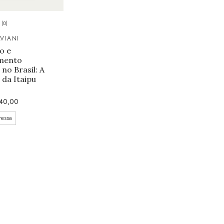
(0)
VIANI
o e
mento
no Brasil: A
 da Itaipu
40,00
ressa