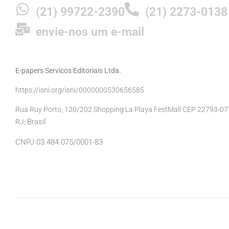
(21) 99722-2390
(21) 2273-0138
envie-nos um e-mail
E-papers Servicos Editoriais Ltda.
https://isni.org/isni/0000000530656585
Rua Ruy Porto, 120/202 Shopping La Playa FestMall CEP 22793-077 
Brasil
RJ,
CNPJ 03.484.075/0001-83