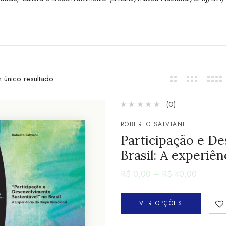
 único resultado
(0)
ROBERTO SALVIANI
Participação e D
Brasil: A experiên
R$
0,00
–
R$
40,00
VER OPÇÕES