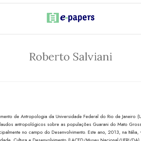
Roberto Salviani
mento de Antropologia da Universidade Federal do Rio de Janeiro (U
 e laudos antropológicos sobre as populações Guarani do Mato Gros
cipalmente no campo do Desenvolvimento. Este ano, 2013, na Itália,
idade, Cultura e Desenvolvimento (LACED/Museu Nacional/UFRJ/DA) 