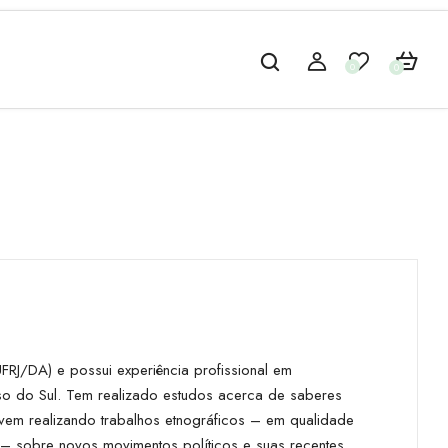
0
0
FRJ/DA) e possui experiência profissional em
so do Sul. Tem realizado estudos acerca de saberes
 vem realizando trabalhos etnográficos – em qualidade
– sobre novos movimentos políticos e suas recentes