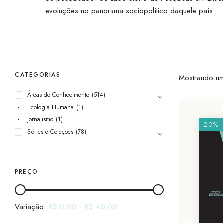
evoluções no panorama sociopolítico daquele país.
CATEGORIAS
Mostrando um
Áreas do Conhecimento
(514)
Ecologia Humana
(1)
Jornalismo
(1)
20%
Séries e Coleções
(78)
PREÇO
Variação:
R$
0,00
-
R$
40,00