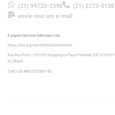
(21) 99722-2390
(21) 2273-0138
envie-nos um e-mail
E-papers Servicos Editoriais Ltda.
https://isni.org/isni/0000000530656585
Rua Ruy Porto, 120/202 Shopping La Playa FestMall CEP 22793-077 
Brasil
RJ,
CNPJ 03.484.075/0001-83