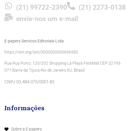
(21) 99722-2390
(21) 2273-0138
envie-nos um e-mail
E-papers Servicos Editoriais Ltda.
https://isni.org/isni/0000000530656585
Rua Ruy Porto, 120/202 Shopping La Playa FestMall CEP 22793-
Brasil
077 Barra da Tijuca Rio de Janeiro RJ,
CNPJ 03.484.075/0001-83
Informações
Sobre a E-papers