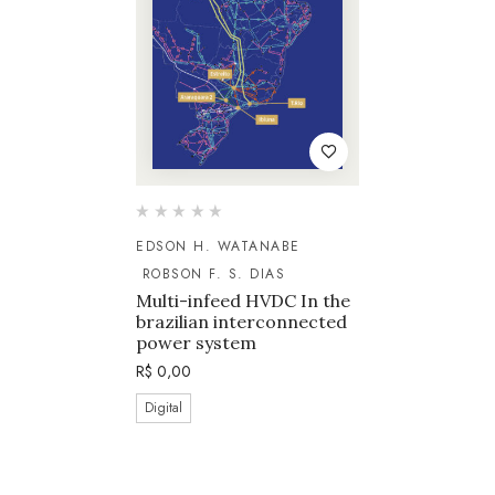
EDSON H. WATANABE
ROBSON F. S. DIAS
Multi-infeed HVDC In the
brazilian interconnected
power system
R$
0,00
Digital