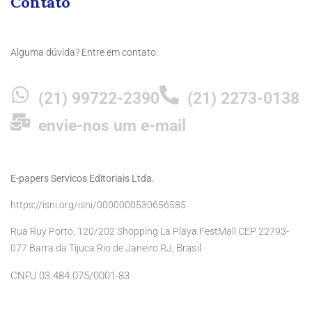
Contato
Alguma dúvida? Entre em contato:
(21) 99722-2390
(21) 2273-0138
envie-nos um e-mail
E-papers Servicos Editoriais Ltda.
https://isni.org/isni/0000000530656585
Rua Ruy Porto, 120/202 Shopping La Playa FestMall CEP 22793-
Brasil
077 Barra da Tijuca Rio de Janeiro RJ,
CNPJ 03.484.075/0001-83