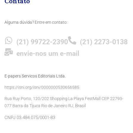
Contato
Alguma dúvida? Entre em contato:
(21) 99722-2390
(21) 2273-0138
envie-nos um e-mail
E-papers Servicos Editoriais Ltda.
https://isni.org/isni/0000000530656585
Rua Ruy Porto, 120/202 Shopping La Playa FestMall CEP 22793-
Brasil
077 Barra da Tijuca Rio de Janeiro RJ,
CNPJ 03.484.075/0001-83