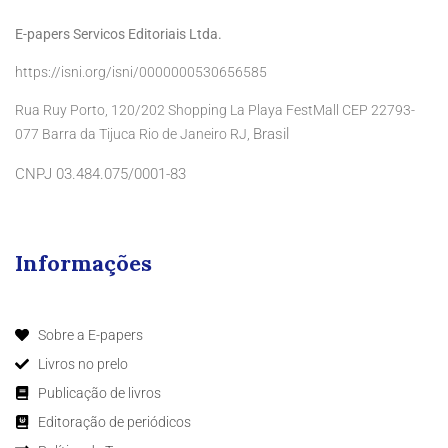
E-papers Servicos Editoriais Ltda.
https://isni.org/isni/0000000530656585
Rua Ruy Porto, 120/202 Shopping La Playa FestMall CEP 22793-
Brasil
077 Barra da Tijuca Rio de Janeiro RJ,
CNPJ 03.484.075/0001-83
Informações
Sobre a E-papers
Livros no prelo
Publicação de livros
Editoração de periódicos