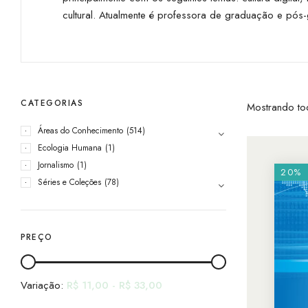
cultural. Atualmente é professora de graduação e pó
CATEGORIAS
Mostrando to
Áreas do Conhecimento
(514)
Ecologia Humana
(1)
Jornalismo
(1)
20%
Séries e Coleções
(78)
PREÇO
Variação:
R$
11,00
-
R$
33,00