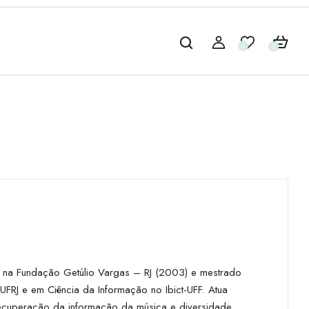
0
0
g na Fundação Getúlio Vargas – RJ (2003) e mestrado
RJ e em Ciência da Informação no Ibict-UFF. Atua
 recuperação da informação da música e diversidade