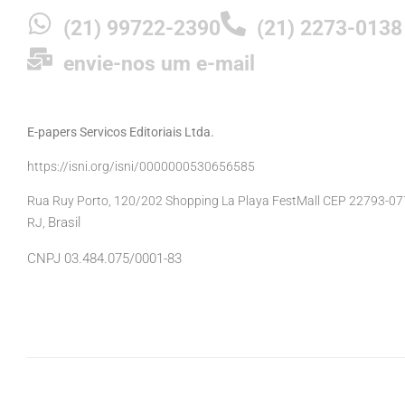
(21) 99722-2390
(21) 2273-0138
envie-nos um e-mail
E-papers Servicos Editoriais Ltda.
https://isni.org/isni/0000000530656585
Rua Ruy Porto, 120/202 Shopping La Playa FestMall CEP 22793-077 
Brasil
RJ,
CNPJ 03.484.075/0001-83