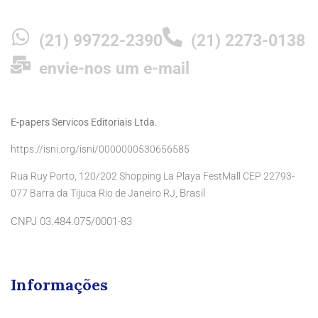
(21) 99722-2390
(21) 2273-0138
envie-nos um e-mail
E-papers Servicos Editoriais Ltda.
https://isni.org/isni/0000000530656585
Rua Ruy Porto, 120/202 Shopping La Playa FestMall CEP 22793-
Brasil
077 Barra da Tijuca Rio de Janeiro RJ,
CNPJ 03.484.075/0001-83
Informações