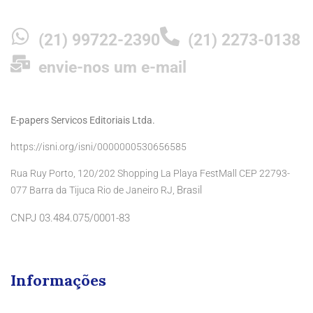
(21) 99722-2390
(21) 2273-0138
envie-nos um e-mail
E-papers Servicos Editoriais Ltda.
https://isni.org/isni/0000000530656585
Rua Ruy Porto, 120/202 Shopping La Playa FestMall CEP 22793-
Brasil
077 Barra da Tijuca Rio de Janeiro RJ,
CNPJ 03.484.075/0001-83
Informações