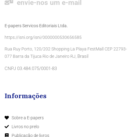
envie-nos um e-mail
E-papers Servicos Editoriais Ltda.
https://isni.org/isni/0000000530656585
Rua Ruy Porto, 120/202 Shopping La Playa FestMall CEP 22793-
Brasil
077 Barra da Tijuca Rio de Janeiro RJ,
CNPJ 03.484.075/0001-83
Informações
Sobre a E-papers
Livros no prelo
Publicação de livros