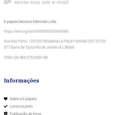
envie-nos um e-mail
E-papers Servicos Editoriais Ltda.
https://isni.org/isni/0000000530656585
Rua Ruy Porto, 120/202 Shopping La Playa FestMall CEP 22793-
Brasil
077 Barra da Tijuca Rio de Janeiro RJ,
CNPJ 03.484.075/0001-83
Informações
Sobre a E-papers
Livros no prelo
Publicação de livros