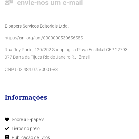
envie-nos um e-mail
E-papers Servicos Editoriais Ltda.
https://isni.org/isni/0000000530656585
Rua Ruy Porto, 120/202 Shopping La Playa FestMall CEP 22793-
Brasil
077 Barra da Tijuca Rio de Janeiro RJ,
CNPJ 03.484.075/0001-83
Informações
Sobre a E-papers
Livros no prelo
Publicação de livros