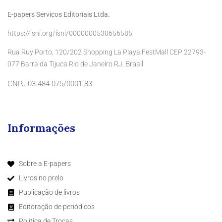
E-papers Servicos Editoriais Ltda.
https://isni.org/isni/0000000530656585
Rua Ruy Porto, 120/202 Shopping La Playa FestMall CEP 22793-
Brasil
077 Barra da Tijuca Rio de Janeiro RJ,
CNPJ 03.484.075/0001-83
Informações
Sobre a E-papers
Livros no prelo
Publicação de livros
Editoração de periódicos
Política de Trocas