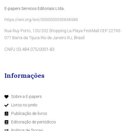
E-papers Servicos Editoriais Ltda.
https://isni.org/isni/0000000530656585
Rua Ruy Porto, 120/202 Shopping La Playa FestMall CEP 22793-
Brasil
077 Barra da Tijuca Rio de Janeiro RJ,
CNPJ 03.484.075/0001-83
Informações
Sobre a E-papers
Livros no prelo
Publicação de livros
Editoração de periódicos
Política de Trocas