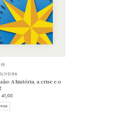
(0)
LIVEIRA
são: A história, a crise e o
g
$
41,00
ressa