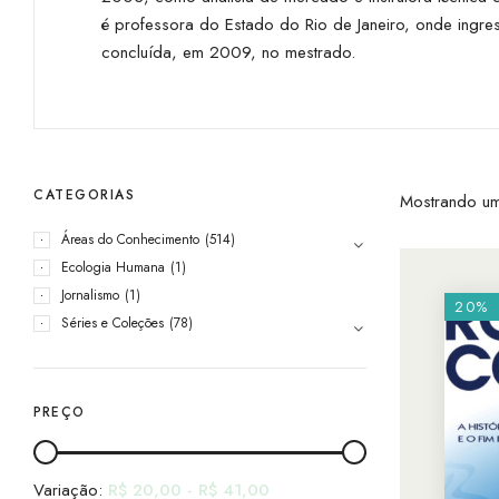
é professora do Estado do Rio de Janeiro, onde ingre
concluída, em 2009, no mestrado.
CATEGORIAS
Mostrando um
Áreas do Conhecimento
(514)
Ecologia Humana
(1)
Jornalismo
(1)
20%
Séries e Coleções
(78)
PREÇO
Variação:
R$
20,00
-
R$
41,00