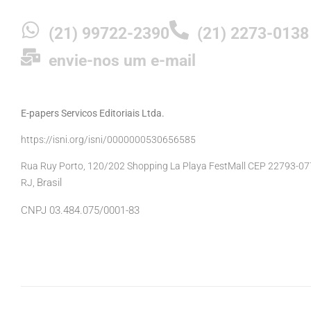
(21) 99722-2390
(21) 2273-0138
envie-nos um e-mail
E-papers Servicos Editoriais Ltda.
https://isni.org/isni/0000000530656585
Rua Ruy Porto, 120/202 Shopping La Playa FestMall CEP 22793-077 
Brasil
RJ,
CNPJ 03.484.075/0001-83