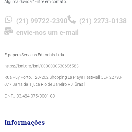
Alguma dúvida? Entre em contato:
(21) 99722-2390
(21) 2273-0138
envie-nos um e-mail
E-papers Servicos Editoriais Ltda.
https://isni.org/isni/0000000530656585
Rua Ruy Porto, 120/202 Shopping La Playa FestMall CEP 22793-
Brasil
077 Barra da Tijuca Rio de Janeiro RJ,
CNPJ 03.484.075/0001-83
Informações