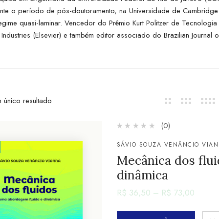
ante o período de pós-doutoramento, na Universidade de Cambridge
regime quasi-laminar. Vencedor do Prêmio Kurt Politzer de Tecnologi
Industries (Elsevier) e também editor associado do Brazilian Journal 
 único resultado
(0)
SÁVIO SOUZA VENÂNCIO VIA
Mecânica dos flu
dinâmica
R$
36,50
–
R$
73,00