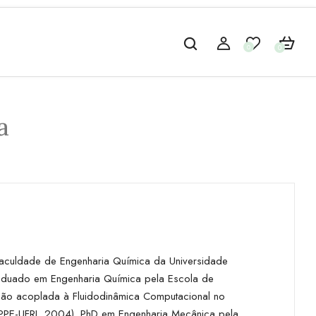
0
0
a
aculdade de Engenharia Química da Universidade
aduado em Engenharia Química pela Escola de
ção acoplada à Fluidodinâmica Computacional no
COPPE-UFRJ, 2004). PhD em Engenharia Mecânica pela