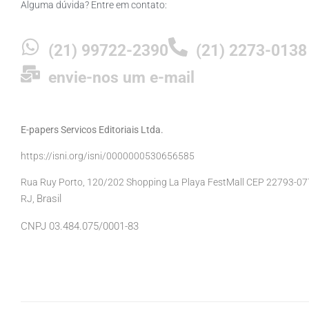
Alguma dúvida? Entre em contato:
(21) 99722-2390
(21) 2273-0138
envie-nos um e-mail
E-papers Servicos Editoriais Ltda.
https://isni.org/isni/0000000530656585
Rua Ruy Porto, 120/202 Shopping La Playa FestMall CEP 22793-077 
Brasil
RJ,
CNPJ 03.484.075/0001-83