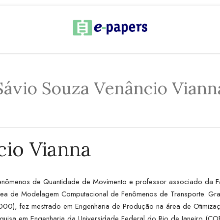
Sávio Souza Venâncio Viann
cio Vianna
Fenômenos de Quantidade de Movimento e professor associado da F
área de Modelagem Computacional de Fenômenos de Transporte. Gr
2000), fez mestrado em Engenharia de Produção na área de Otimiza
esquisa em Engenharia da Universidade Federal do Rio de Janeiro (