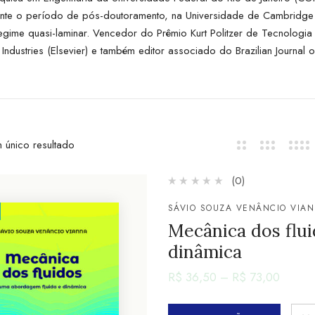
ante o período de pós-doutoramento, na Universidade de Cambridge
regime quasi-laminar. Vencedor do Prêmio Kurt Politzer de Tecnologi
Industries (Elsevier) e também editor associado do Brazilian Journal 
 único resultado
(0)
SÁVIO SOUZA VENÂNCIO VIA
Mecânica dos flu
dinâmica
R$
36,50
–
R$
73,00