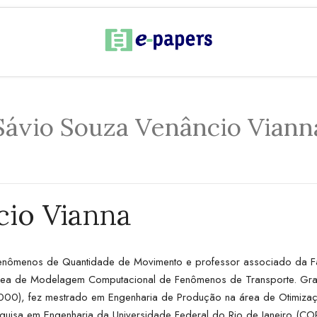
Sávio Souza Venâncio Viann
cio Vianna
Fenômenos de Quantidade de Movimento e professor associado da F
área de Modelagem Computacional de Fenômenos de Transporte. Gr
2000), fez mestrado em Engenharia de Produção na área de Otimiza
esquisa em Engenharia da Universidade Federal do Rio de Janeiro (