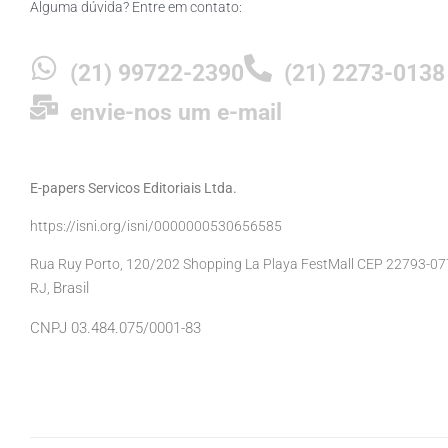
Alguma dúvida? Entre em contato:
(21) 99722-2390
(21) 2273-0138
envie-nos um e-mail
E-papers Servicos Editoriais Ltda.
https://isni.org/isni/0000000530656585
Rua Ruy Porto, 120/202 Shopping La Playa FestMall CEP 22793-077 
Brasil
RJ,
CNPJ 03.484.075/0001-83