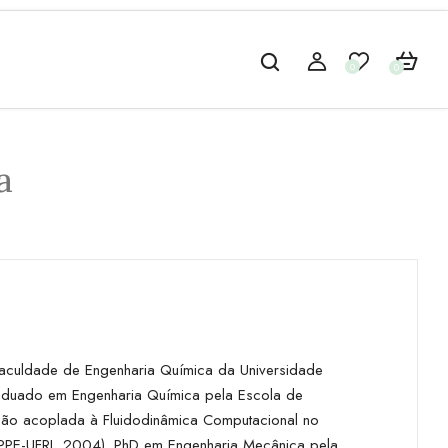
0
0
a
aculdade de Engenharia Química da Universidade
aduado em Engenharia Química pela Escola de
ção acoplada à Fluidodinâmica Computacional no
COPPE-UFRJ, 2004). PhD em Engenharia Mecânica pela