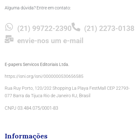
Alguma dúvida? Entre em contato:
(21) 99722-2390
(21) 2273-0138
envie-nos um e-mail
E-papers Servicos Editoriais Ltda.
https://isni.org/isni/0000000530656585
Rua Ruy Porto, 120/202 Shopping La Playa FestMall CEP 22793-
Brasil
077 Barra da Tijuca Rio de Janeiro RJ,
CNPJ 03.484.075/0001-83
Informações