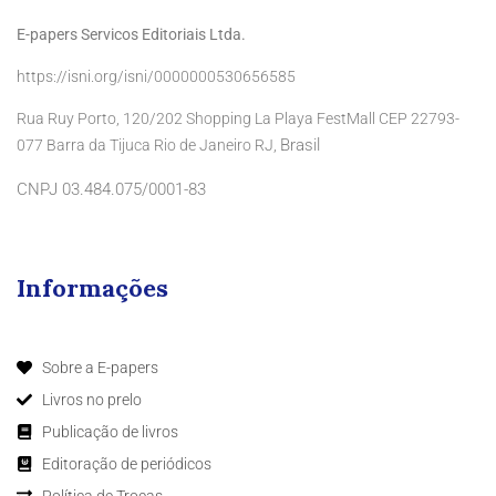
E-papers Servicos Editoriais Ltda.
https://isni.org/isni/0000000530656585
Rua Ruy Porto, 120/202 Shopping La Playa FestMall CEP 22793-
Brasil
077 Barra da Tijuca Rio de Janeiro RJ,
CNPJ 03.484.075/0001-83
Informações
Sobre a E-papers
Livros no prelo
Publicação de livros
Editoração de periódicos
Política de Trocas