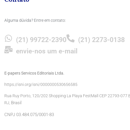
Alguma dúvida? Entre em contato:
(21) 99722-2390
(21) 2273-0138
envie-nos um e-mail
E-papers Servicos Editoriais Ltda.
https://isni.org/isni/0000000530656585
Rua Ruy Porto, 120/202 Shopping La Playa FestMall CEP 22793-077 Ba
Brasil
RJ,
CNPJ 03.484.075/0001-83