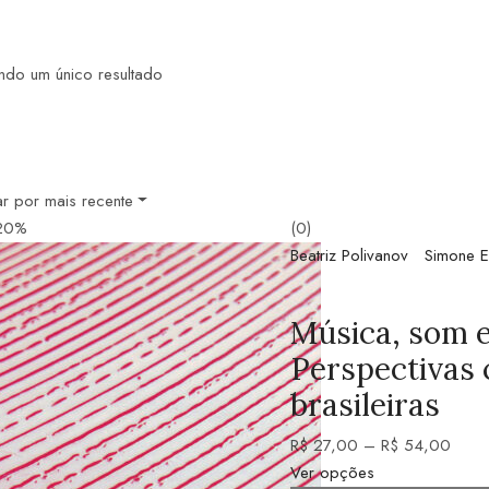
ndo um único resultado
r por mais recente
20%
(0)
Beatriz Polivanov
Simone E
Música, som e 
Perspectivas
brasileiras
R$
27,00
–
R$
54,00
Ver opções