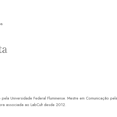
os
ta
ela Universidade Federal Fluminense. Mestre em Comunicação pela m
dora associada ao LabCult desde 2012.