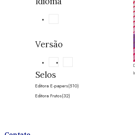
Idioma
Português
(1)
Versão
Digital
(1)
Impressa
(1)
D
Selos
Editora E-papers
(510)
Editora Frutos
(32)
Contato