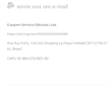
envie-nos um e-mail
E-papers Servicos Editoriais Ltda.
https://isni.org/isni/0000000530656585
Rua Ruy Porto, 120/202 Shopping La Playa FestMall CEP 22793-077 
Brasil
RJ,
CNPJ 03.484.075/0001-83