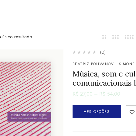
 único resultado
(0)
BEATRIZ POLIVANOV
SIMONE
Música, som e cult
comunicacionais b
R$
27,00
–
R$
54,00
VER OPÇÕES