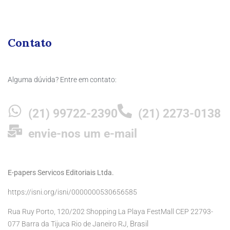
Contato
Alguma dúvida? Entre em contato:
(21) 99722-2390
(21) 2273-0138
envie-nos um e-mail
E-papers Servicos Editoriais Ltda.
https://isni.org/isni/0000000530656585
Rua Ruy Porto, 120/202 Shopping La Playa FestMall CEP 22793-
Brasil
077 Barra da Tijuca Rio de Janeiro RJ,